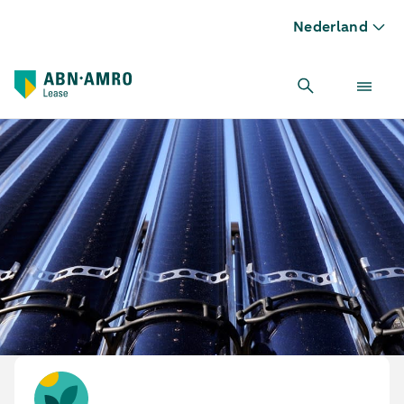
Nederland
Zonneboiler leasen