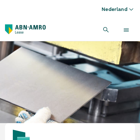
Nederland
Zetbank leasen