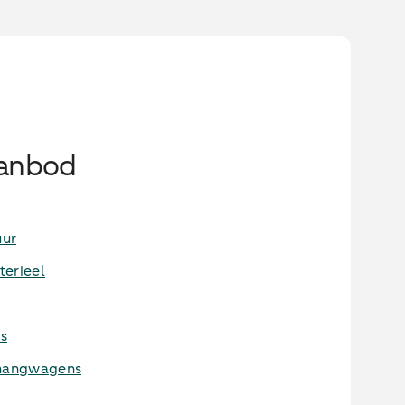
aanbod
uur
terieel
s
nhangwagens