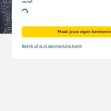
vanaf:
Maak jouw eigen berekeni
Wiellader leasen
Bekijk of je in aanmerking komt