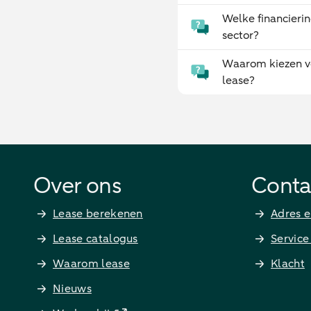
Welke financierin
sector?
Waarom kiezen v
lease?
Over ons
Conta
Lease berekenen
Adres e
Lease catalogus
Service
Waarom lease
Klacht
Nieuws