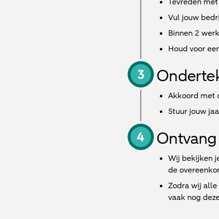
Tevreden met
Vul jouw bedri
Binnen
2 wer
Houd voor een
Onderte
Akkoord met d
Stuur jouw ja
Ontvang 
Wij bekijken j
de overeenkom
Zodra wij all
vaak nog deze