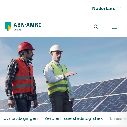
Nederland
We ondersteunen je bij jouw uitdagingen
Uw uitdagingen
Zero emissie stadslogistiek
Emissie