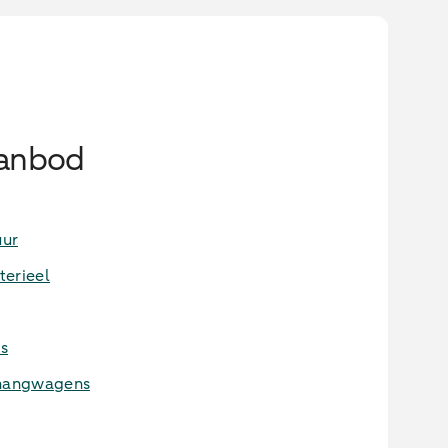
aanbod
uur
terieel
s
nhangwagens