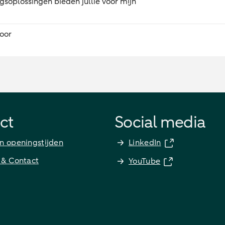
gsoplossingen bieden jullie voor mijn
oor
ct
Social media
n openingstijden
LinkedIn
 & Contact
YouTube