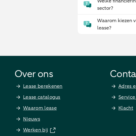
Welke financierin
sector?
Waarom kiezen v
lease?
Over ons
Conta
Lease berekenen
Adres e
Lease catalogus
Service
Waarom lease
Klacht
Nieuws
Werken bij