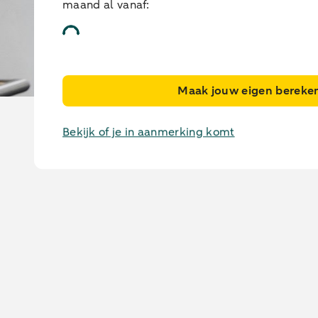
maand al vanaf:
Maak jouw eigen bereke
Tandartsapparatuur leasen
Bekijk of je in aanmerking komt