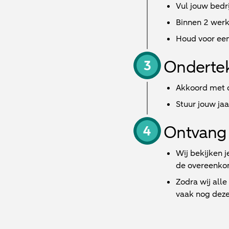
Vul jouw bedri
Binnen
2 wer
Houd voor een
Onderte
Akkoord met d
Stuur jouw ja
Ontvang 
Wij bekijken j
de overeenkom
Zodra wij all
vaak nog deze