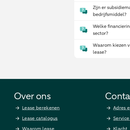
Zijn er subsidiem
bedrijfsmiddel?
Welke financierin
sector?
Waarom kiezen v
lease?
Over ons
Conta
Lease berekenen
Adres e
Lease catalogus
Service
Waarom lease
Klacht