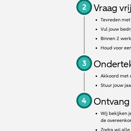
Vraag vri
Tevreden met
Vul jouw bedri
Binnen
2 wer
Houd voor een
Onderte
Akkoord met d
Stuur jouw ja
Ontvang 
Wij bekijken j
de overeenkom
Zodra wij all