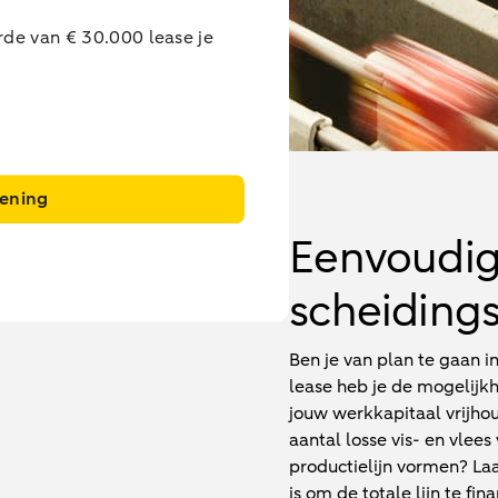
rde van € 30.000 lease je
kening
Eenvoudig 
scheiding
Ben je van plan te gaan i
lease heb je de mogelijkh
jouw werkkapitaal vrijho
aantal losse vis- en vle
productielijn vormen? L
is om de totale lijn te fin