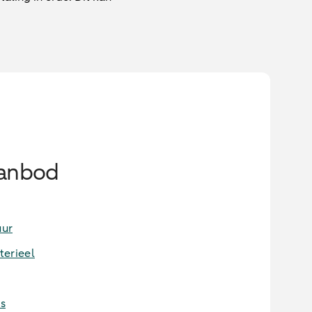
aanbod
uur
terieel
s