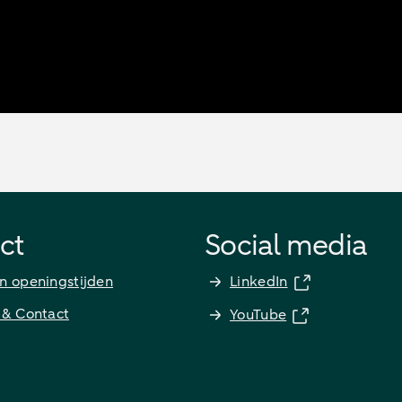
ct
Social media
n openingstijden
LinkedIn
 & Contact
YouTube