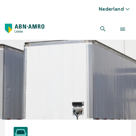
Nederland
Huifoplegger leasen