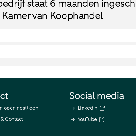
bedrijf staat 6 maanden ingesc
e Kamer van Koophandel
ct
Social media
n openingstijden
LinkedIn
 & Contact
YouTube