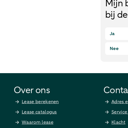
Mijn 
bij d
Ja
Nee
Over ons
Conta
Lease berekenen
Adres e
Lease catalogus
Service
Waarom lease
Klacht